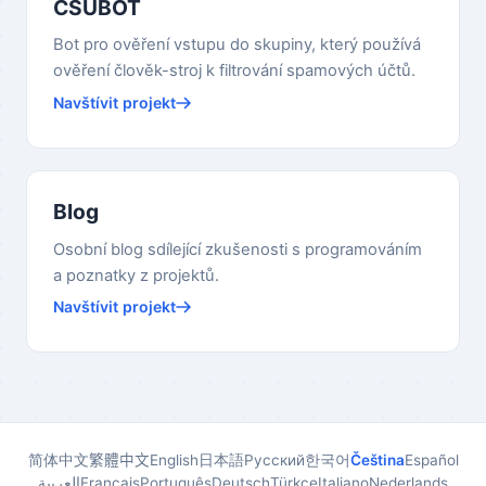
CSUBOT
Bot pro ověření vstupu do skupiny, který používá
ověření člověk-stroj k filtrování spamových účtů.
Navštívit projekt
Blog
Osobní blog sdílející zkušenosti s programováním
a poznatky z projektů.
Navštívit projekt
简体中文
繁體中文
English
日本語
Русский
한국어
Čeština
Español
العربية
Français
Português
Deutsch
Türkçe
Italiano
Nederlands