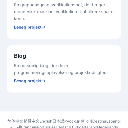
En gruppeadgangsverifikationsbot, der bruger
menneske-maskine-verifikation til at filtrere spam-
konti.
Besøg projekt
Blog
En personlig blog, der deler
programmeringsoplevelser og projektindsigter.
Besøg projekt
简体中文
繁體中文
English
日本語
Русский
한국어
Čeština
Español
العربية
Français
Português
Deutsch
Türkçe
Italiano
Nederlands